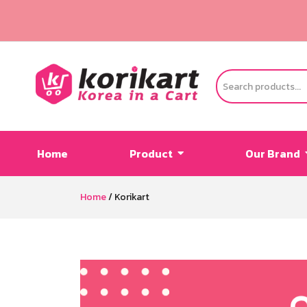
Home
Product
Our Brand
Home
/
Korikart