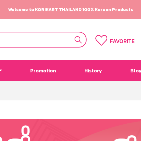
Welcome to KORIKART THAILAND 100% Korean Products
FAVORITE
Promotion
History
Blo