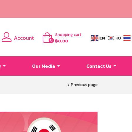
Shopping cart
Account
EN
KO
0
฿
0.00
g
Our Media
Contact Us
Previous page