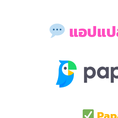
แอปแปล
Pap