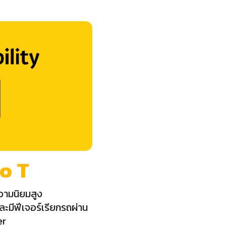
o T
ความนิยมสูง
ละมีฟีเจอร์เรียกรถผ่าน
er