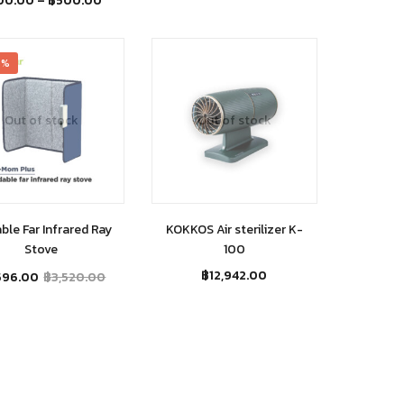
00.00
–
฿
500.00
6%
Out of stock
Out of stock
ble Far Infrared Ray
KOKKOS Air sterilizer K-
Stove
100
฿
12,942.00
596.00
฿
3,520.00