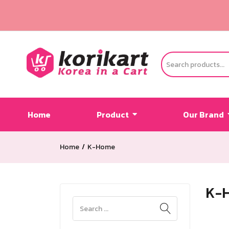
Home
Product
Our Brand
Home
K-Home
K-