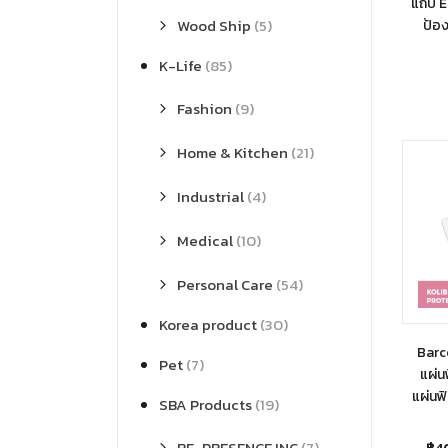
แถบ E
Wood Ship
(5)
ป้อ
K-Life
(85)
Fashion
(9)
Home & Kitchen
(21)
Industrial
(4)
Medical
(10)
Personal Care
(54)
Korea product
(30)
Barco
Pet
(7)
แผ่น
แผ่นฟ
SBA Products
(19)
BE-PRESENCE INC
(7)