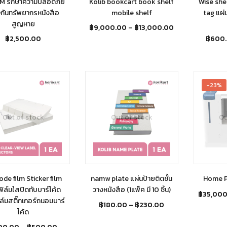
M รักษาความปลอดภัย
Kolib bookcart book shelf
Wise she
งกันทรัพยากรหนังสือ
mobile shelf
tag แผ่
สูญหาย
฿
9,000.00
–
฿
13,000.00
฿
2,500.00
฿
600
-23%
Out of stock
Out of stock
Ou
de film Sticker film
namw plate แผ่นป้ายติดชั้น
Home P
ฟิล์มใสปิดทับบาร์โค้ด
วางหนังสือ (1แพ็ค มี 10 ชิ้น)
฿
35,000
ิล์มสติ๊กเกอร์ถนอมบาร์
฿
180.00
–
฿
230.00
โค้ด