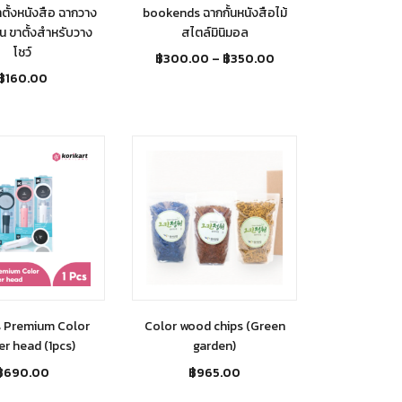
าตั้งหนังสือ ฉากวาง
bookends ฉากกั้นหนังสือไม้
น ขาตั้งสำหรับวาง
สไตล์มินิมอล
โชว์
฿
300.00
–
฿
350.00
฿
160.00
s Premium Color
Color wood chips (Green
r head (1pcs)
garden)
฿
690.00
฿
965.00