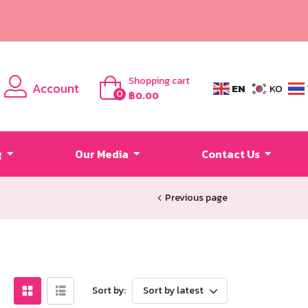
Shopping cart
Account
EN
KO
0
฿
0.00
g
Our Media
Contact Us
Previous page
Sort by:
Sort by latest