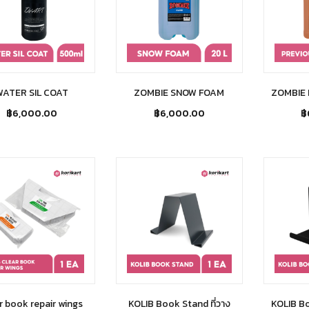
WATER SIL COAT
ZOMBIE SNOW FOAM
ZOMBIE
฿
6,000.00
฿
6,000.00
฿
r book repair wings
KOLIB Book Stand ที่วาง
KOLIB B