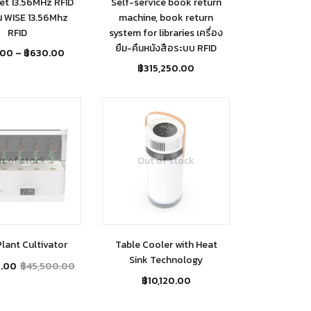
et 13.56MHz RFID
Self-service book return
น WISE 13.56Mhz
machine, book return
RFID
system for libraries เครื่อง
ยืม-คืนหนังสือระบบ RFID
.00
–
฿
630.00
฿
315,250.00
t of stock
Out of stock
lant Cultivator
Table Cooler with Heat
Sink Technology
.00
฿
45,500.00
฿
10,120.00