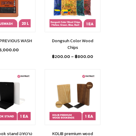
 PREVIOUS WASH
Dongsuh Color Wood
Chips
6,000.00
฿
200.00
–
฿
800.00
ook stand ฉากวาง
KOLIB premium wood