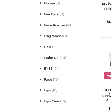
Cream
(4)
prote
หนังส
Eye Care
(4)
฿
1
Face Powder
(0)
Fragrance
(0)
Hair
(13)
Make Up
(39)
EYES
(7)
Face
(16)
Lips
(16)
KOLIB 
ฉากกั
Lips Care
(16)
กั้
฿