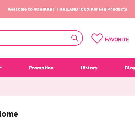
Welcome to KORIKART THAILAND 100% Korean Products
FAVORITE
Promotion
History
Blo
Home