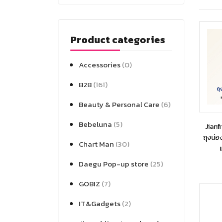
Product categories
Accessories
(0)
B2B
(161)
Beauty & Personal Care
(6)
Bebeluna
(5)
Jianf
ถุงน่อ
Chart Man
(30)
Daegu Pop-up store
(25)
GOBIZ
(7)
IT&Gadgets
(2)