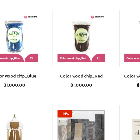
or wood chip_Blue
Color wood chip_Red
Color w
฿
1,000.00
฿
1,000.00
฿
-14%
Ou