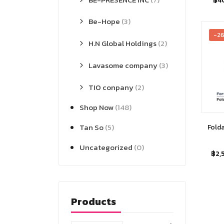
฿
4
Be-Hope
(3)
-2
H.N Global Holdings
(2)
Lavasome company
(3)
TIO conpany
(2)
Shop Now
(148)
Tan So
(5)
Folda
Uncategorized
(0)
฿
2,
Products