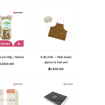
ood chip_Yellow
K.BLANC – Kids basic
apron & hat set
1,000.00
฿
1,330.00
t of stock
Out of stock