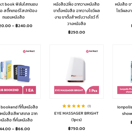
ct book ฟิล์มใสถนอม
หนังสือ2ฝั่ง ฉากวางหนังสือ
หนังสือ ข
ือ สติ๊กเกอร์ใสปกป้อง
ขาตั้งหนังสือ ฉากวางโชว์ผล
โชว์ผลงา
ถนอมหนังสือ
งาน ขาตั้งสำหรับวางโชว์ ที่
วางหนังสือ
20.00
–
฿
240.00
฿
250.00
1
bookend ที่กั้นหนังสือ
Ionpoli
Rated
5.00
out
EYE MASSAGER BRIGHT
้นหนังสือสีพาสเทล ฉาก
showe
of 5
(1pcs)
นหนังสือ ที่คั่นหนังสือ
฿
750.00
44.00
–
฿
66.00