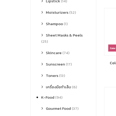
Lipstick
(14)
Moisturizers
(52)
Shampoo
(1)
Sheet Masks & Peels
(25)
Skincare
(74)
Col
Sunscreen
(17)
Toners
(13)
เครื่องมือทำเล็บ
(6)
K-Food
(94)
Gourmet Food
(37)