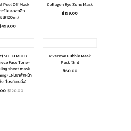
l Peel Off Mask
Collagen Eye Zone Mask
ชาร์โคลลอกสิว
฿
159.00
ี้ยน(120ml)
฿
499.00
t of stock
Out of stock
et) SLC ELMOLU
Rivecowe Bubble Mask
iece Face Tone-
Pack 13ml
ling sheet mask
฿
60.00
ing) แผ่นมาส์กหน้า
่ง (ไบรท์เทนนิ่ง)
.00
฿
120.00