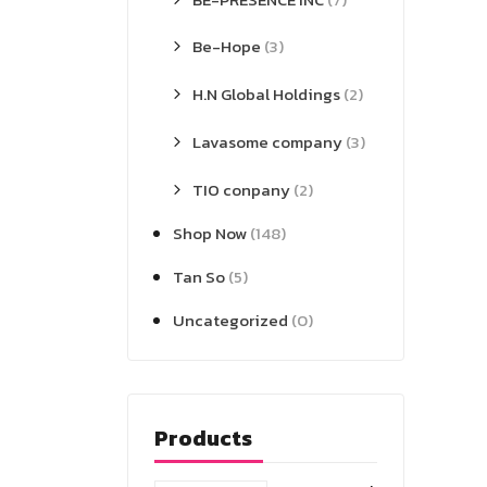
Be-Hope
(3)
H.N Global Holdings
(2)
Lavasome company
(3)
TIO conpany
(2)
Shop Now
(148)
Tan So
(5)
Uncategorized
(0)
Products