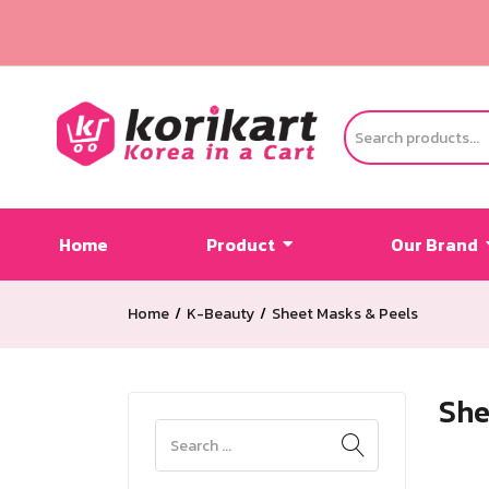
Home
Product
Our Brand
Home
K-Beauty
Sheet Masks & Peels
She