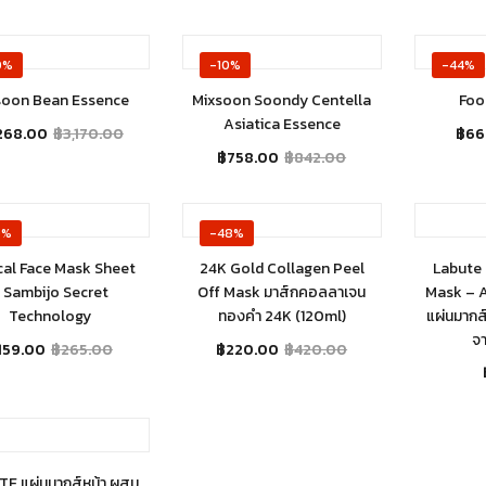
Out of stock
Out of stock
Ou
0%
-10%
-44%
soon Bean Essence
Mixsoon Soondy Centella
Foo
Asiatica Essence
,268.00
฿
3,170.00
฿
66
฿
758.00
฿
842.00
Out of stock
Out of stock
Ou
0%
-48%
cal Face Mask Sheet
24K Gold Collagen Peel
Labute 
 Sambijo Secret
Off Mask มาส์กคอลลาเจน
Mask – 
Technology
ทองคำ 24K (120ml)
แผ่นมากส
จ
159.00
฿
265.00
฿
220.00
฿
420.00
Out of stock
E แผ่นมากส์หน้า ผสม