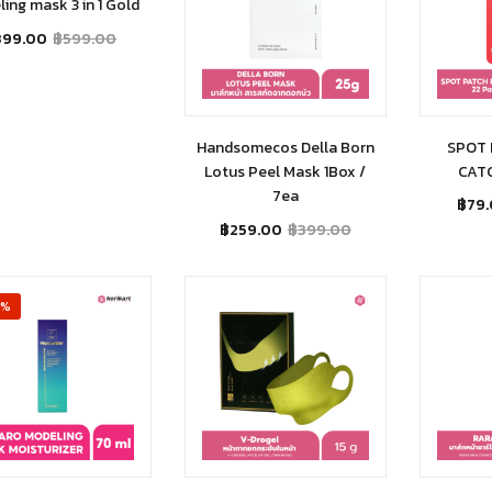
ing mask 3 in 1 Gold
399.00
฿
599.00
Handsomecos Della Born
SPOT
Lotus Peel Mask 1Box /
CAT
7ea
฿
79
฿
259.00
฿
399.00
3%