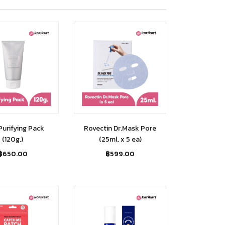
Purifying Pack
Rovectin Dr.Mask Pore
(120g.)
(25ml. x 5 ea)
฿
650.00
฿
599.00