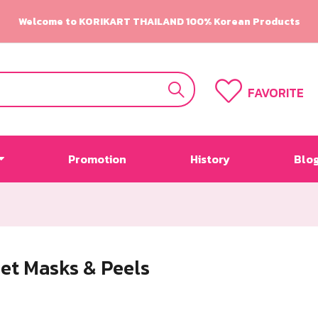
Welcome to KORIKART THAILAND 100% Korean Products
FAVORITE
Promotion
History
Blo
et Masks & Peels