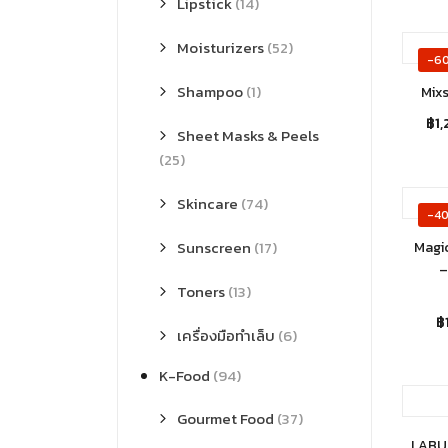
Lipstick
(14)
Moisturizers
(52)
-6
Shampoo
(1)
Mix
฿
1
Sheet Masks & Peels
(25)
Skincare
(74)
-4
Sunscreen
(17)
Magi
–
Toners
(13)
฿
เครื่องมือทำเล็บ
(6)
K-Food
(94)
Gourmet Food
(37)
LABUT