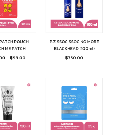
 PATCH POUCH
P.Z SSOC SSOC NO MORE
CH ME PATCH
BLACKHEAD (100ml)
.00
–
฿
99.00
฿
750.00