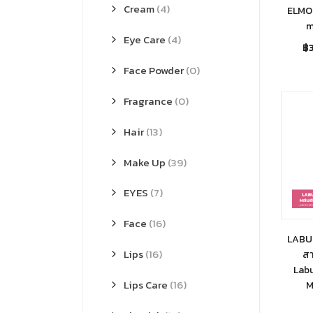
Cream
(4)
ELMO
m
Eye Care
(4)
฿
Face Powder
(0)
Fragrance
(0)
Hair
(13)
Make Up
(39)
EYES
(7)
Face
(16)
LABUT
Lips
(16)
สา
Labu
Lips Care
(16)
M