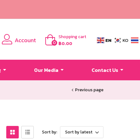
Shopping cart
Account
EN
KO
0
฿
0.00
g
Our Media
Contact Us
Previous page
Sort by:
Sort by latest