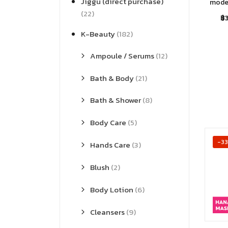
Jiggu (direct purchase)
model
(22)
฿
K-Beauty
(182)
Ampoule / Serums
(12)
Bath & Body
(21)
Bath & Shower
(8)
Body Care
(5)
-3
Hands Care
(3)
Blush
(2)
Body Lotion
(6)
Cleansers
(9)