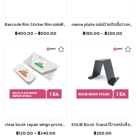
Select options
Select options
Barcode film Sticker film แผ่นฟิล์มใสปิดทับบาร์โค้ด แผ่นฟิล์มสติ๊กเกอร์ถนอมบาร์โค้ด
namw plate แผ่นป้ายติดชั้นวางหนังสือ (1แพ็ค มี 10 ชิ้น)
฿
400.00
–
฿
500.00
฿
180.00
–
฿
230.00
Select options
Add to cart
clear book repair wings protect book ฟิล์มใสถนอมหนังสือ สติ๊กเกอร์ใสปกป้อง ถนอมหนังสือ
KOLIB Book Stand ที่วางหนังสือ2ฝั่ง ฉากวางหนังสือ ขาตั้งหนังสือ ฉากวางโชว์ผลงาน ขาตั้งสำหรับวางโชว์ ที่วางหนังสือ
฿
120.00
–
฿
240.00
฿
250.00