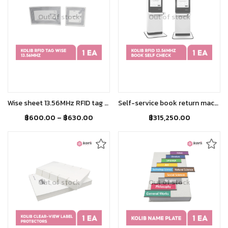
Out of stock
Out of stock
Select options
Read more
Wise sheet 13.56MHz RFID tag แผ่น WISE 13.56Mhz RFID
Self-service book return machine, book return system for libraries เครื่องยืม-คืนหนังสือระบบ RFID
฿
600.00
–
฿
630.00
฿
315,250.00
Out of stock
Out of stock