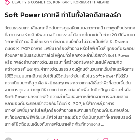
BEAUTY & COSMETICS
KORIKART
KORIKARTTHAILAND
Soft Power เกาหลี ทำไมทั้งโลกถึงหลงรัก
วัฒนธรรมเกาหลีและเคล็ดลับการดูแลผิวแบบสาวเกาหลี หากพูดถึงประเทศ
ที่สามารถสร้างอิทธิพลทางวัฒนธรรมได้อย่างโดดเด่นในช่วง 20 ปีที่ผ่านมา
"เกาหลีใต้" คงเป็นชื่อแรก ๆ ที่หลายคนนึกถึง ไม่ว่าจะเป็นซีรีส์ K-Drama
ดนตรี K-POP อาหาร แฟชั่น เครื่องสำอาง หรือไลฟ์สไตล์ ทุกองค์ประกอบ
ล้วนกลายเป็นแรงบันดาลใจให้ผู้คนทั่วโลกสิ่งเหล่านี้เรียกว่า Soft Power
หรือ "พลังอำนาจทางวัฒนธรรม" ที่สร้างอิทธิพลผ่านเสน่ห์ ความคิด
สร้างสรรค์ และคุณค่าทางวัฒนธรรม จนผู้คนจำนวนมากเริ่มนำแนวคิดการ
ใช้ชีวิตแบบเกาหลีมาปรับใช้ในชีวิตประจำวัน หนึ่งใน Soft Power ที่ได้รับ
ความนิยมมากที่สุด คือ K-Beauty เพราะชาวเกาหลีเชื่อว่าผิวที่สวยเริ่มต้น
จากการดูแลอย่างถูกวิธี มากกว่าการแต่งหน้าเพื่อปกปิดปัญหาผิว อะไรคือ
Soft Power ของเกาหลี? ความสำเร็จของเกาหลีเกิดจากการผสมผสาน
หลายองค์ประกอบเข้าด้วยกัน ได้แก่ K-POP, ซีรีส์เกาหลี,อาหาร
เกาหลี,แฟชั่น,เทคโนโลยี,เครื่องสำอางและสกินแคร์ทุกองค์ประกอบล้วน
สะท้อนความพิถีพิถันและใส่ใจในรายละเอียด ซึ่งเป็นคุณค่าที่หลายแบรนด์
เกาหลียึดถือเช่นเดียวกับการพัฒนาผลิตภัณฑ์ความงาม ...