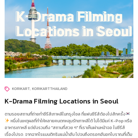
KORIKART
KORIKARTTHAILAND
K-Drama Filming Locations in Seoul
ตามรอยสถานที่ถ่ายทำซีรีส์เกาหลีในกรุงโซล ที่แฟนซีรีส์ต้องไปสักครั้ง
หนึ่งในเหตุผลที่ทำให้หลายคนตกหลุมรักเกาหลีใต้ ไม่ได้มีแค่ K-Pop หรือ
อาหารเกาหลี แต่ยังรวมถึง "สถานที่สวย ๆ" ที่เราเห็นผ่านหน้าจอ ในซีรีส์
เรื่องโปรด จากฉากโรแมนติกริมแม่น้ำฮัน ไปจนถึงตรอกฮันอกโบราณที่เต็ม