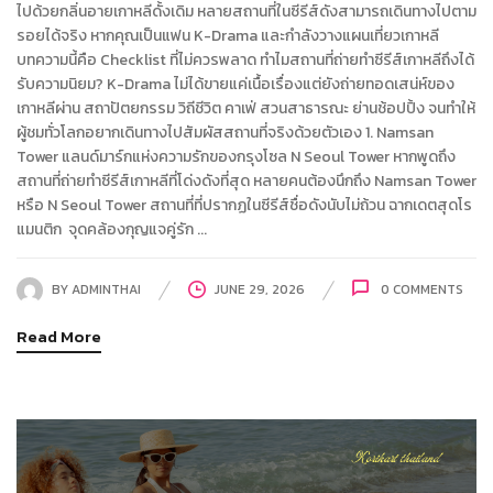
ไปด้วยกลิ่นอายเกาหลีดั้งเดิม หลายสถานที่ในซีรีส์ดังสามารถเดินทางไปตาม
รอยได้จริง หากคุณเป็นแฟน K-Drama และกำลังวางแผนเที่ยวเกาหลี
บทความนี้คือ Checklist ที่ไม่ควรพลาด ทำไมสถานที่ถ่ายทำซีรีส์เกาหลีถึงได้
รับความนิยม? K-Drama ไม่ได้ขายแค่เนื้อเรื่องแต่ยังถ่ายทอดเสน่ห์ของ
เกาหลีผ่าน สถาปัตยกรรม วิถีชีวิต คาเฟ่ สวนสาธารณะ ย่านช้อปปิ้ง จนทำให้
ผู้ชมทั่วโลกอยากเดินทางไปสัมผัสสถานที่จริงด้วยตัวเอง 1. Namsan
Tower แลนด์มาร์กแห่งความรักของกรุงโซล N Seoul Tower หากพูดถึง
สถานที่ถ่ายทำซีรีส์เกาหลีที่โด่งดังที่สุด หลายคนต้องนึกถึง Namsan Tower
หรือ N Seoul Tower สถานที่ที่ปรากฏในซีรีส์ชื่อดังนับไม่ถ้วน ฉากเดตสุดโร
แมนติก จุดคล้องกุญแจคู่รัก ...
BY
ADMINTHAI
JUNE 29, 2026
0
COMMENTS
Read More