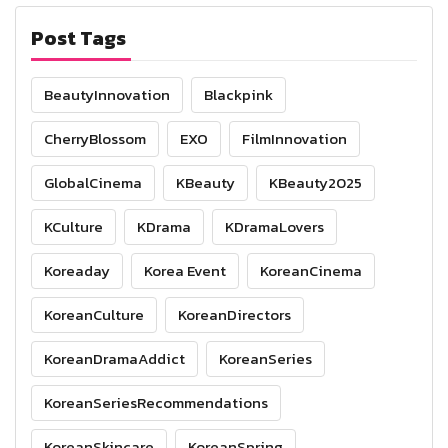
Post Tags
BeautyInnovation
Blackpink
CherryBlossom
EXO
FilmInnovation
GlobalCinema
KBeauty
KBeauty2025
KCulture
KDrama
KDramaLovers
Koreaday
Korea Event
KoreanCinema
KoreanCulture
KoreanDirectors
KoreanDramaAddict
KoreanSeries
KoreanSeriesRecommendations
KoreanSkincare
KoreanSpring