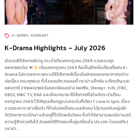
K-SERIES
KORIKART
K-Drama Highlights – July 2026
อัปเดตซีรีส์เกาหลีน่าดู ประจำเดือนกรกฎาคม 2569 รวมครบทุก
แพลตฟอร์ม!
เดือนกรกฎาคม 2569 ถือเป็นอีกหนึ่งเดือนที่แฟน K-
Drama ไม่ควรพลาด เพราะมีซีรีส์เกาหลีเรื่องใหม่ทยอยออกอากาศอย่าง
ต่อเนื่อง ครบทุกแนว ทั้งโรแมนติก คอมเมดี้ ดราม่า แอ็กชัน ระทึกขวัญ และ
แฟนตาซี จากแพลตฟอร์มยอดนิยมอย่าง Netflix, Disney+, tvN, JTBC,
KBS2, MBC TV, ENA และอีกมากมาย ซีรีส์เกาหลีไฮไลต์ประจำเดือน
กรกฎาคม 2569 ไว้ให้คุณเลือกดูแบบครบในที่เดียว 1. Love in Sync เรื่อง
ราวของดาราสาวชื่อดัง ที่กำลังตกเป็นกระแสสังคม ได้มาเจอกับหนุ่มนัก
จิตวิทยาการปรึกษา แล้วอยู่ก็ได้รับพลังวิเศษ ซึ่งทำให้สามารถแชร์อารมณ์
ความรู้สึกร่วมกันได้ ส่งผลให้ชีวิตของทั้งคู่เปลี่ยนไป ประเภท: โรแมนติก |
ดราม่า ...