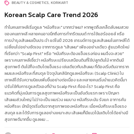
BEAUTY & COSMETICS
KORIKART
Korean Scalp Care Trend 2026
ทำไมคนเกาหลีเริ่มดูแล "หนังศีรษะ" มากกว่าผม? หากพูดถึงเคล็ดลับผมสวย
ของคนเกาหลี หลายคนอาจนึกถึงการทำทรีตเมนต์ การใช้แฮร์ออยล์ หรือ
การบำรุงเส้นผมเป็นประจำ แต่ในปี 2026 เทรนด์การดูแลเส้นผมในเกาหลีได้
เปลี่ยนไปอย่างชัดเจน จากการดูแล "เส้นผม" เพียงอย่างเดียว สู่แนวคิดใหม่
ที่เรียกว่า "Scalp First" หรือ "หนังศีรษะต้องแข็งแรงก่อน ผมจึงจะสวย"
เพราะคนเกาหลีเชื่อว่า หนังศีรษะเปรียบเสมือนดินที่ใช้ปลูกต้นไม้ หากดินมี
สุขภาพดี ต้นไม้ก็จะเติบโตแข็งแรง เช่นเดียวกับเส้นผม ที่ต้องเริ่มต้นจากราก
ผมและหนังศีรษะที่สมดุล ปัจจุบันคลินิกดูแลหนังศีรษะ (Scalp Clinic) ใน
เกาหลีได้รับความนิยมเพิ่มขึ้นอย่างต่อเนื่อง และหลายคนเริ่มนำแนวคิดนี้มา
ปรับใช้กับการดูแลตัวเองที่บ้าน Scalp First คืออะไร? Scalp First คือ
แนวคิดที่มุ่งเน้นการดูแลสุขภาพหนังศีรษะเป็นอันดับแรก เพราะปัญหา
เส้นผมส่วนใหญ่ ไม่ว่าจะเป็น ผมร่วง ผมบาง หนังศีรษะมัน รังแค อาการคัน
หนังศีรษะ มักมีจุดเริ่มต้นจากสุขภาพของหนังศีรษะ เมื่อหนังศีรษะแข็งแรง
สมดุล และได้รับการดูแลอย่างเหมาะสม เส้นผมก็มีแนวโน้มเติบโตได้อย่างมี
สุขภาพดีมากขึ้น ดูแลผม ...