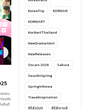
KoreaTrip
KORIKAR
KORIKART
KorikartThailand
NewDramaAlert
NewReleases
Oscars 2026
Sakura
SeoulInSpring
025
SpringInKorea
ท้ายของ
TravelInspiration
พร้อมกับ
งสิ้นปี
ซีรีส์2025
ซีรีส์เกาหลี