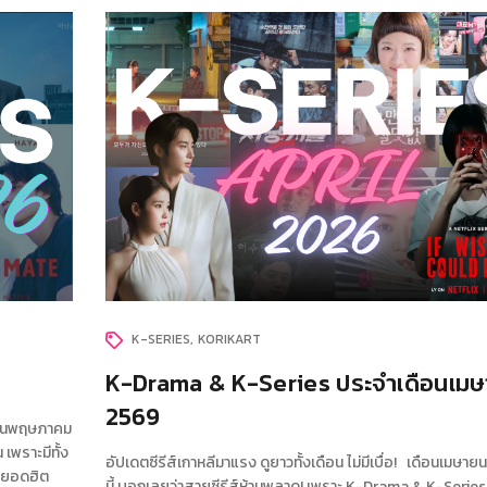
K-SERIES
KORIKART
K-Drama & K-Series ประจำเดือนเม
2569
ดือนพฤษภาคม
 เพราะมีทั้ง
อัปเดตซีรีส์เกาหลีมาแรง ดูยาวทั้งเดือน ไม่มีเบื่อ! เดือนเมษา
มยอดฮิต
นี้ บอกเลยว่าสายซีรีส์ห้ามพลาด! เพราะ K-Drama & K-Series 