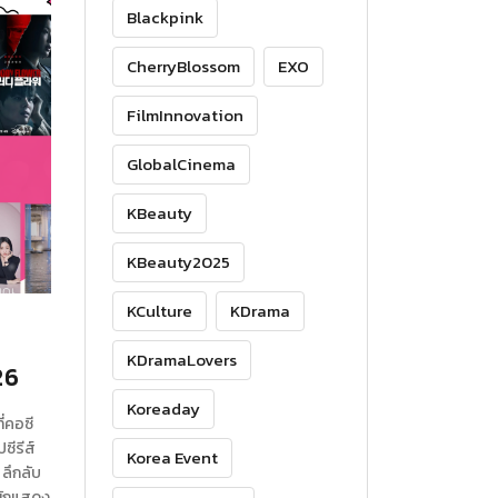
Blackpink
CherryBlossom
EXO
FilmInnovation
GlobalCinema
KBeauty
KBeauty2025
KCulture
KDrama
KDramaLovers
26
Koreaday
ี่คอซี
ซีรีส์
Korea Event
 ลึกลับ
นักแสดง