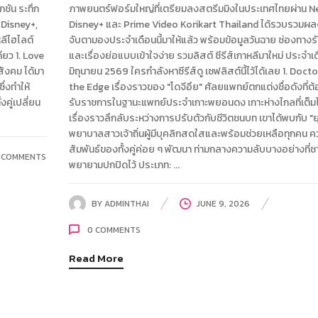
กชัน ระทึก
ภาพยนตร์ฟอร์มใหญ่ที่เตรียมลงสตรีมมิงในประเทศไทยผ่าน Net
 Disney+,
Disney+ และ Prime Video Korikart Thailand ได้รวบรวมผล
ลีไฮไลต์
จับตามองประจำเดือนนี้มาให้แล้ว พร้อมข้อมูลวันฉาย ช่องทางร
ยว 1. Love
และเรื่องย่อแบบเข้าใจง่าย รวมลิสต์ ซีรีส์เกาหลีมาใหม่ ประจำเ
สังคม ได้มา
มิถุนายน 2569 ใครกำลังหาซีรีส์ดู เซฟลิสต์นี้ไว้ได้เลย 1. Doct
ึ่งทำให้
the Edge เรื่องราวของ "โดจีอึย" ศัลยแพทย์ตกแต่งชื่อดังที่ต้
คู่เปลี่ยน
รับราชการในฐานะแพทย์ประจำเกาะพยอนดง เกาะห่างไกลที่เต็ม
เรื่องราวลึกลับระหว่างการปรับตัวกับชีวิตชนบท เขาได้พบกับ "ย
พยาบาลสาวเจ้าถิ่นผู้มีบุคลิกสดใสและพร้อมช่วยเหลือทุกคน ค
สัมพันธ์ของทั้งคู่ค่อย ๆ พัฒนา ท่ามกลางความลับบางอย่างที่ช
COMMENTS
พยายามปกปิดไว้ ประเภท: ...
BY
ADMINTHAI
JUNE 9, 2026
0
COMMENTS
Read More