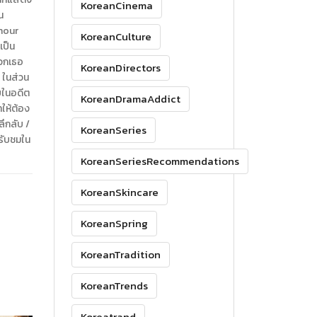
KoreanCinema
น
onour
KoreanCulture
ป็น
พวกเธอ
KoreanDirectors
 ในส่วน
บในอดีต
KoreanDramaAddict
ให้ต้อง
ลึกลับ /
KoreanSeries
รับชมใน
KoreanSeriesRecommendations
KoreanSkincare
KoreanSpring
KoreanTradition
KoreanTrends
Koreatrand