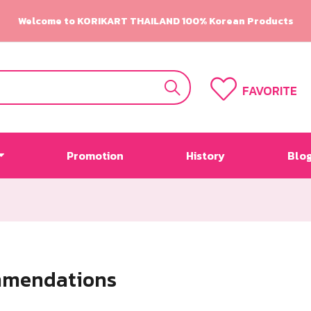
Welcome to KORIKART THAILAND 100% Korean Products
FAVORITE
Promotion
History
Blo
mmendations