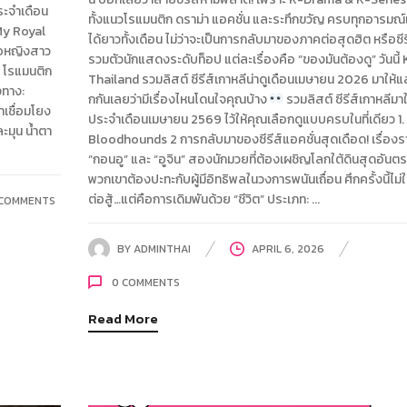
ระจำเดือน
ทั้งแนวโรแมนติก ดราม่า แอคชั่น และระทึกขวัญ ครบทุกอารมณ
 My Royal
ได้ยาวทั้งเดือน ไม่ว่าจะเป็นการกลับมาของภาคต่อสุดฮิต หรือซีรีส
่อหญิงสาว
รวมตัวนักแสดงระดับท็อป แต่ละเรื่องคือ “ของมันต้องดู” วันนี้ 
 โรแมนติก
Thailand รวมลิสต์ ซีรีส์เกาหลีน่าดูเดือนเมษายน 2026 มาให้แล้
งทาง:
กกันเลยว่ามีเรื่องไหนโดนใจคุณบ้าง
รวมลิสต์ ซีรีส์เกาหลีมา
เชื่อมโยง
ประจำเดือนเมษายน 2569 ไว้ให้คุณเลือกดูแบบครบในที่เดียว 1.
ละมุน น้ำตา
Bloodhounds 2 การกลับมาของซีรีส์แอคชั่นสุดเดือด! เรื่อง
“กอนอู” และ “อูจิน” สองนักมวยที่ต้องเผชิญโลกใต้ดินสุดอันตรา
พวกเขาต้องปะทะกับผู้มีอิทธิพลในวงการพนันเถื่อน ศึกครั้งนี้ไม่
ต่อสู้…แต่คือการเดิมพันด้วย “ชีวิต” ประเภท: ...
COMMENTS
BY
ADMINTHAI
APRIL 6, 2026
0
COMMENTS
Read More