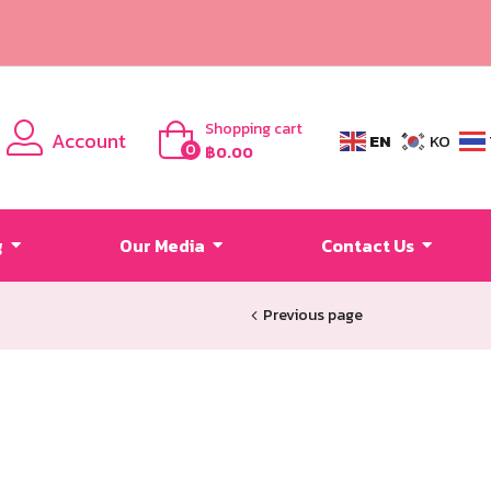
Shopping cart
Account
EN
KO
0
฿
0.00
g
Our Media
Contact Us
Previous page