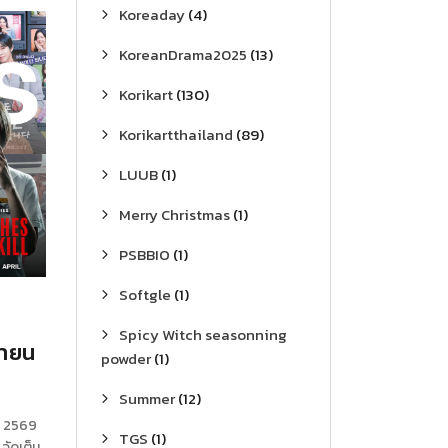
Koreaday
(4)
KoreanDrama2025
(13)
Korikart
(130)
Korikartthailand
(89)
LUUB
(1)
Merry Christmas
(1)
PSBBIO
(1)
Softgle
(1)
Spicy Witch seasonning
ษายน
powder
(1)
Summer
(12)
ยน 2569
TGS
(1)
จัดเต็ม