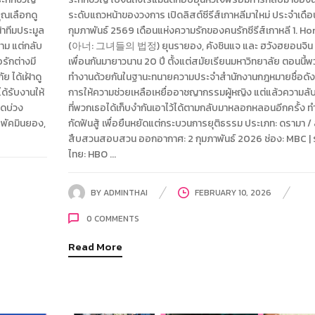
คุณเลือกดู
ระดับแถวหน้าของวงการ เปิดลิสต์ซีรีส์เกาหลีมาใหม่ ประจำเดือ
้าทีมประมูล
กุมภาพันธ์ 2569 เดือนแห่งความรักของคนรักซีรีส์เกาหลี 1. H
งาม แต่กลับ
(아너: 그녀들의 법정) ยุนรายอง, คังชินแจ และ ฮวังฮยอนจิน เ
รักต่างมี
เพื่อนกันมายาวนาน 20 ปี ตั้งแต่สมัยเรียนมหาวิทยาลัย ตอนนี้
ย ได้เฝ้าดู
ทำงานด้วยกันในฐานะทนายความประจำสำนักงานกฎหมายชื่อดัง
ด้รับงานให้
การให้ความช่วยเหลือเหยื่ออาชญากรรมผู้หญิง แต่แล้วความลั
ติดบ่วง
ที่พวกเธอได้เก็บงำกันเอาไว้ได้ตามกลับมาหลอกหลอนอีกครั้ง ทำ
 พัคมินยอง,
กัดฟันสู้ เพื่อยืนหยัดแต่กระบวนการยุติธรรม ประเภท: ดรามา / 
สืบสวนสอบสวน ออกอากาศ: 2 กุมภาพันธ์ 2026 ช่อง: MBC | 
ไทย: HBO ...
BY
ADMINTHAI
FEBRUARY 10, 2026
0
COMMENTS
Read More