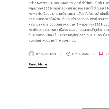
อย่าง Netflix และ HBO Max รวมลิสต์ ซีรีส์เกาหลีมาใหม่ ป
พฤษภาคม 2569 ใครกำลังหาซีรีส์ดู เซฟลิสต์นี้ไว้ได้เลย 1.
Nemesis เรื่องราวความรักและความขัดแย้งในราชสำนักเมื
ธรรมดาต้องเข้าไปพัวพันกับเกมอำนาจของกษัตริย์ ประเภท:
+ ดราม่า + การเมือง วันกำหนดฉาย: 8 พฤษภาคม 2569 ช่อ
Netflix 2. Soul Mate เรื่องราวของคนสองคนที่ถูกโชคชะตา
กันแม้เวลาจะเปลี่ยนไป แต่ความรู้สึกยังคงเดิม ประเภท: ซึ้ง 
แตก วันกำหนดฉาย: 14 พฤษภาคม ...
BY
ADMINTHAI
MAY 7, 2026
0
Read More