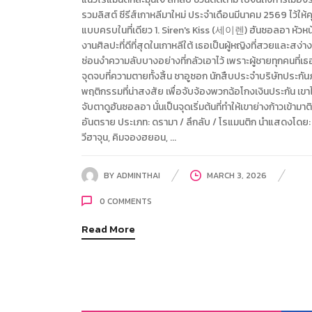
รวมลิสต์ ซีรีส์เกาหลีมาใหม่ ประจำเดือนมีนาคม 2569 ไว้ให้
แบบครบในที่เดียว 1. Siren's Kiss (세이렌) ฮันซอลอา หัวหน
งานศิลปะที่ดีที่สุดในเกาหลีใต้ เธอเป็นผู้หญิงที่สวยและสง่า
ซ่อนงำความลับบางอย่างที่กลัวเอาไว้ เพราะผู้ชายทุกคนที่เธอ
จุดจบที่ความตายทั้งสิ้น ชาอูซอก นักสืบประจำบริษัทประกันภั
พฤติกรรมที่น่าสงสัย เพื่อจับจ้องพวกฉ้อโกงเงินประกัน เขาไ
จับตาดูฮันซอลอา นั่นเป็นจุดเริ่มต้นที่ทำให้เขาย่างก้าวเข้ามา
อันตราย ประเภท: ดรามา / ลึกลับ / โรแมนติก นำแสดงโดย:
วีฮาจุน, คิมจองฮยอน, ...
BY
ADMINTHAI
MARCH 3, 2026
0
COMMENTS
Read More