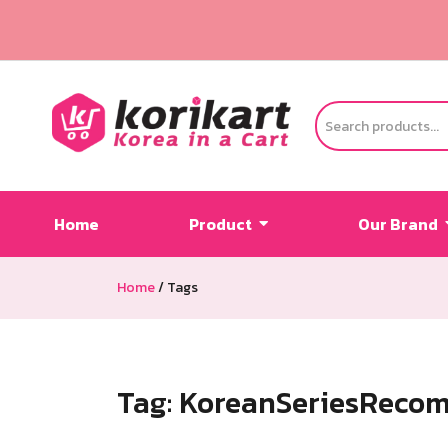
Home
Product
Our Brand
Home
/
Tags
Tag:
KoreanSeriesReco