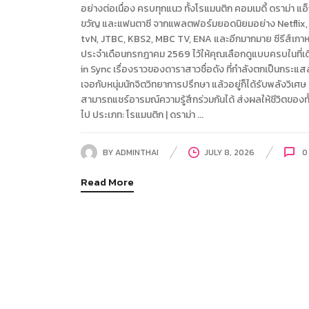
อย่างต่อเนื่อง ครบทุกแนว ทั้งโรแมนติก คอมเมดี้ ดราม่า แอ็
ขวัญ และแฟนตาซี จากแพลตฟอร์มยอดนิยมอย่าง Netflix,
tvN, JTBC, KBS2, MBC TV, ENA และอีกมากมาย ซีรีส์เกาห
ประจำเดือนกรกฎาคม 2569 ไว้ให้คุณเลือกดูแบบครบในที่เดี
in Sync เรื่องราวของดาราสาวชื่อดัง ที่กำลังตกเป็นกระแส
เจอกับหนุ่มนักจิตวิทยาการปรึกษา แล้วอยู่ก็ได้รับพลังวิเศษ ซ
สามารถแชร์อารมณ์ความรู้สึกร่วมกันได้ ส่งผลให้ชีวิตของทั้ง
ไป ประเภท: โรแมนติก | ดราม่า ...
BY
ADMINTHAI
JULY 8, 2026
0
Read More