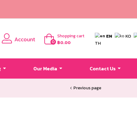
EN
KO
Shopping cart
Account
0
TH
฿
0.00
g
Our Media
Contact Us
Previous page