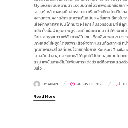
Styleหล่อแบบสบายตา แรงบันดาลใจจากพระเอกซีรีส์เกาหลีเ
โอเวอร์ไซส์ กางเกงยีนส์ทรงสวย หรือแจ็กเก็ตสไตล์วินเท
ผสานความคลาสสิกและความทันสมัย แฟชั่นเกาหลีเก่งในกา
เสื้อผ้าคลาสสิก เช่น โค้ทยาว หรือกระโปรงทรงเอ มาใส่ลูกเ
สมัย ทั้งเนื้อผ้าคุณภาพสูงและดีไซน์สะอาดตา ทำให้เหมาะใส่ได
ร้อนและฤดูหนาว แฟชั่นเกาหลีในไทย เดือนสิงหาคม 2025 
เกาหลียังไม่หยุด โดยเฉพาะเสื้อผ้าจาก แบรนด์ดังเกาหลี ที่น
คุณภาพและสไตล์ที่ตอบโจทย์ทุกโอกาส Korikart Thailan
เสนอสินค้าล่าสุดจากเกาหลี ให้คุณได้อัปเดตลุคแบบไม่ตกเ
สรุป แฟชั่นเกาหลีไม่ใช่เพียงการแต่งตัว แต่คือการแสดงตั
มั่นใจ ...
BY
ADMIN
AUGUST 11, 2025
0
C
Read More