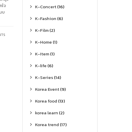
กใจ
K-Concert
(16)
แบบ
K-Fashion
(6)
K-Film
(2)
NTS
K-Home
(1)
K-Item
(1)
K-life
(6)
K-Series
(14)
Korea Event
(9)
Korea food
(13)
korea learn
(2)
Korea trend
(17)