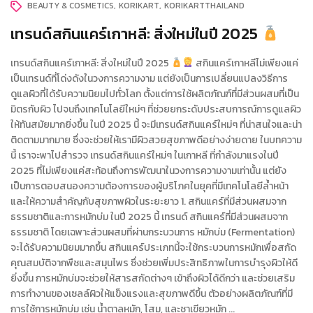
BEAUTY & COSMETICS
KORIKART
KORIKARTTHAILAND
เทรนด์สกินแคร์เกาหลี: สิ่งใหม่ในปี 2025
เทรนด์สกินแคร์เกาหลี: สิ่งใหม่ในปี 2025
สกินแคร์เกาหลีไม่เพียงแค่
เป็นเทรนด์ที่โด่งดังในวงการความงาม แต่ยังเป็นการเปลี่ยนแปลงวิธีการ
ดูแลผิวที่ได้รับความนิยมไปทั่วโลก ตั้งแต่การใช้ผลิตภัณฑ์ที่มีส่วนผสมที่เป็น
มิตรกับผิว ไปจนถึงเทคโนโลยีใหม่ๆ ที่ช่วยยกระดับประสบการณ์การดูแลผิว
ให้ทันสมัยมากยิ่งขึ้น ในปี 2025 นี้ จะมีเทรนด์สกินแคร์ใหม่ๆ ที่น่าสนใจและน่า
ติดตามมากมาย ซึ่งจะช่วยให้เรามีผิวสวยสุขภาพดีอย่างง่ายดาย ในบทความ
นี้ เราจะพาไปสำรวจ เทรนด์สกินแคร์ใหม่ๆ ในเกาหลี ที่กำลังมาแรงในปี
2025 ที่ไม่เพียงแค่สะท้อนถึงการพัฒนาในวงการความงามเท่านั้น แต่ยัง
เป็นการตอบสนองความต้องการของผู้บริโภคในยุคที่มีเทคโนโลยีล้ำหน้า
และให้ความสำคัญกับสุขภาพผิวในระยะยาว 1. สกินแคร์ที่มีส่วนผสมจาก
ธรรมชาติและการหมักบ่ม ในปี 2025 นี้ เทรนด์ สกินแคร์ที่มีส่วนผสมจาก
ธรรมชาติ โดยเฉพาะส่วนผสมที่ผ่านกระบวนการ หมักบ่ม (Fermentation)
จะได้รับความนิยมมากขึ้น สกินแคร์ประเภทนี้จะใช้กระบวนการหมักเพื่อสกัด
คุณสมบัติจากพืชและสมุนไพร ซึ่งช่วยเพิ่มประสิทธิภาพในการบำรุงผิวให้ดี
ยิ่งขึ้น การหมักบ่มจะช่วยให้สารสกัดต่างๆ เข้าถึงผิวได้ดีกว่า และช่วยเสริม
การทำงานของเซลล์ผิวให้แข็งแรงและสุขภาพดีขึ้น ตัวอย่างผลิตภัณฑ์ที่มี
การใช้การหมักบ่ม เช่น น้ำตาลหมัก, โสม, และชาเขียวหมัก ...