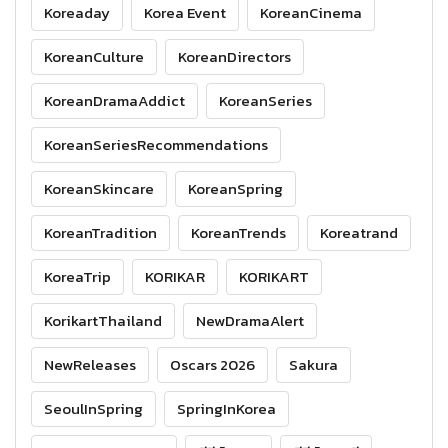
Koreaday
Korea Event
KoreanCinema
KoreanCulture
KoreanDirectors
KoreanDramaAddict
KoreanSeries
KoreanSeriesRecommendations
KoreanSkincare
KoreanSpring
KoreanTradition
KoreanTrends
Koreatrand
KoreaTrip
KORIKAR
KORIKART
KorikartThailand
NewDramaAlert
NewReleases
Oscars 2026
Sakura
SeoulInSpring
SpringInKorea