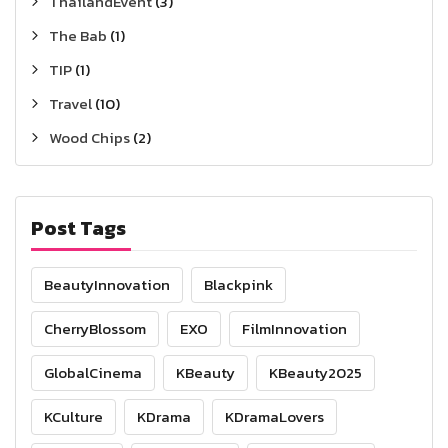
ThailandEvent
(3)
The Bab
(1)
TIP
(1)
Travel
(10)
Wood Chips
(2)
Post Tags
BeautyInnovation
Blackpink
CherryBlossom
EXO
FilmInnovation
GlobalCinema
KBeauty
KBeauty2025
KCulture
KDrama
KDramaLovers