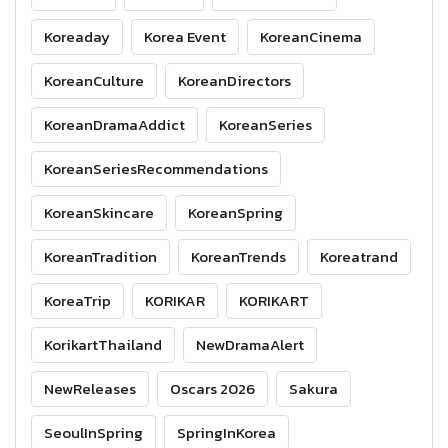
Koreaday
Korea Event
KoreanCinema
KoreanCulture
KoreanDirectors
KoreanDramaAddict
KoreanSeries
KoreanSeriesRecommendations
KoreanSkincare
KoreanSpring
KoreanTradition
KoreanTrends
Koreatrand
KoreaTrip
KORIKAR
KORIKART
KorikartThailand
NewDramaAlert
NewReleases
Oscars 2026
Sakura
SeoulInSpring
SpringInKorea