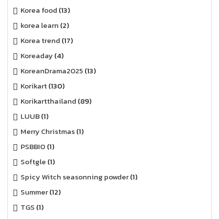
Korea food
(13)
korea learn
(2)
Korea trend
(17)
Koreaday
(4)
KoreanDrama2025
(13)
Korikart
(130)
Korikartthailand
(89)
LUUB
(1)
Merry Christmas
(1)
PSBBIO
(1)
Softgle
(1)
Spicy Witch seasonning powder
(1)
Summer
(12)
TGS
(1)