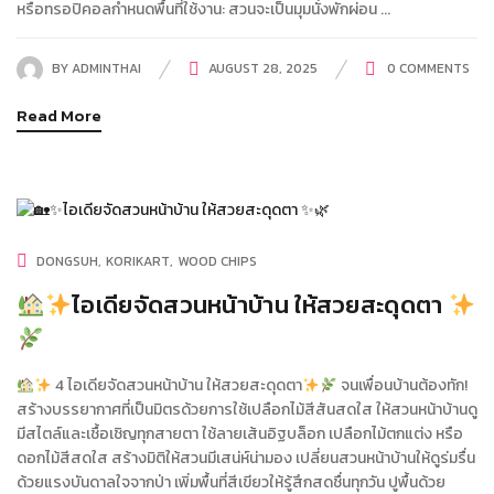
หรือทรอปิคอลกำหนดพื้นที่ใช้งาน: สวนจะเป็นมุมนั่งพักผ่อน ...
BY
ADMINTHAI
AUGUST 28, 2025
0
COMMENTS
Read More
DONGSUH
KORIKART
WOOD CHIPS
ไอเดียจัดสวนหน้าบ้าน ให้สวยสะดุดตา
4 ไอเดียจัดสวนหน้าบ้าน ให้สวยสะดุดตา
จนเพื่อนบ้านต้องทัก!
สร้างบรรยากาศที่เป็นมิตรด้วยการใช้เปลือกไม้สีสันสดใส ให้สวนหน้าบ้านดู
มีสไตล์และเชื้อเชิญทุกสายตา ใช้ลายเส้นอิฐบล็อก เปลือกไม้ตกแต่ง หรือ
ดอกไม้สีสดใส สร้างมิติให้สวนมีเสน่ห์น่ามอง เปลี่ยนสวนหน้าบ้านให้ดูร่มรื่น
ด้วยแรงบันดาลใจจากป่า เพิ่มพื้นที่สีเขียวให้รู้สึกสดชื่นทุกวัน ปูพื้นด้วย