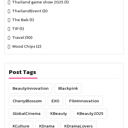
Thailand game show 2025
(1)
ThailandEvent
(3)
The Bab
(1)
TIP
(1)
Travel
(10)
Wood Chips
(2)
Post Tags
BeautyInnovation
Blackpink
CherryBlossom
EXO
FilmInnovation
GlobalCinema
KBeauty
KBeauty2025
KCulture
KDrama
KDramaLovers