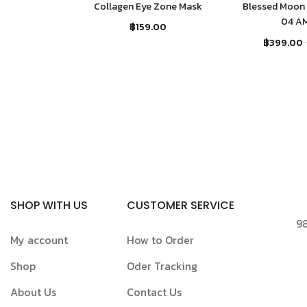
Collagen Eye Zone Mask
Blessed Moon F
04 AM
฿
159.00
฿
399.00
SHOP WITH US
CUSTOMER SERVICE
98
My account
How to Order
Shop
Oder Tracking
About Us
Contact Us