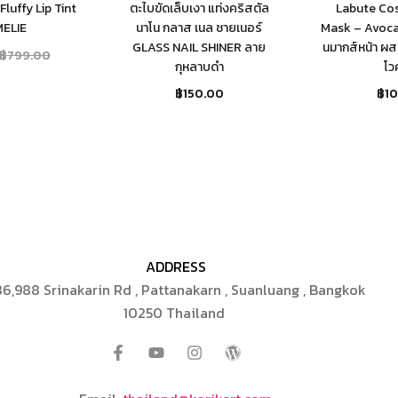
luffy Lip Tint
ตะไบขัดเล็บเงา แท่งคริสตัล
Labute Cos
ELIE
นาโน กลาส เนล ชายเนอร์
Mask – Avoc
GLASS NAIL SHINER ลาย
นมากส์หน้า ผ
฿
799.00
กุหลาบดำ
โว
฿
150.00
฿
1
ADDRESS
6,988 Srinakarin Rd , Pattanakarn , Suanluang , Bangkok
10250 Thailand