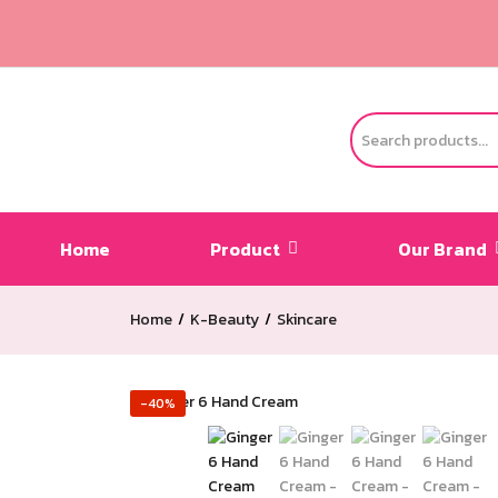
Home
Product
Our Brand
Home
K-Beauty
Skincare
-40%