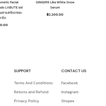
metic Facial
GINGER6 Like White Snow
ado LABUTE แผ่
Serum
สมสารสกัดจากอะ
฿
2,200.00
คาโด
00.00
SUPPORT
CONTACT US
Terms And Conditions
Facebook
Returns and Refund
Instagram
Privacy Policy
Shopee