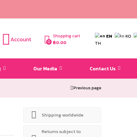
EN
KO
Shopping cart
Account
0
TH
฿
0.00
g
Our Media
Contact Us
Previous page
Shipping worldwide
Returns subject to