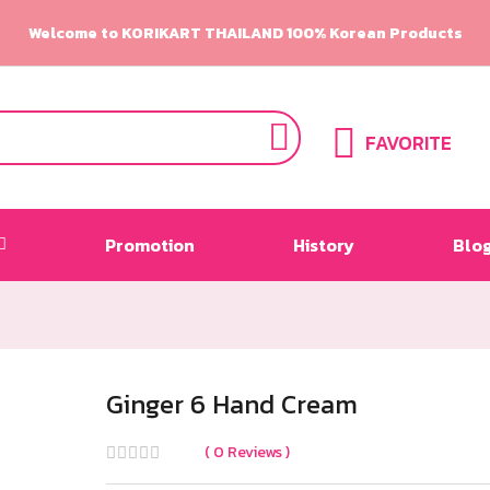
Welcome to KORIKART THAILAND 100% Korean Products
FAVORITE
Promotion
History
Blo
Ginger 6 Hand Cream
0
Reviews