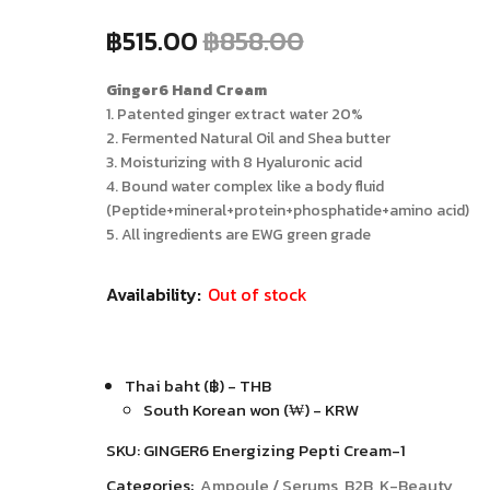
฿
515.00
฿
858.00
Ginger6 Hand Cream
1. Patented ginger extract water 20%
2. Fermented Natural Oil and Shea butter
3. Moisturizing with 8 Hyaluronic acid
4. Bound water complex like a body fluid
(Peptide+mineral+protein+phosphatide+amino acid)
5. All ingredients are EWG green grade
Availability:
Out of stock
Thai baht (฿) - THB
South Korean won (₩) - KRW
SKU:
GINGER6 Energizing Pepti Cream-1
Categories:
Ampoule / Serums
B2B
K-Beauty