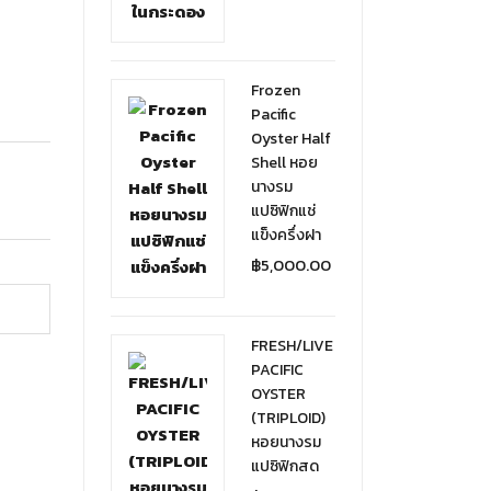
Frozen
Pacific
Oyster Half
Shell หอย
นางรม
แปซิฟิกแช่
แข็งครึ่งฝา
฿
5,000.00
FRESH/LIVE
PACIFIC
OYSTER
(TRIPLOID)
หอยนางรม
แปซิฟิกสด