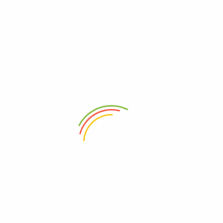
ความยืดหยุ่น. การใช้งานตามคำแนะนำจะช่วยให้คุณได้ผลลัพธ์ที่ดีในการดูแล
ผิวหน้าของคุณ.
Thai baht (฿) - THB
South Korean won (₩) - KRW
SKU:
PEPTIDE 9 VOLUME ALL -IN -ONE ESSENCE PRO (100ml.)
Categories:
Ampoule / Serums
Chart Man
K-Beauty
K-Life
Personal Care
Shop Now
Description
Additional information
Details (รายละเอียด)
Advice (ข้อแนะนำ)