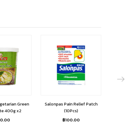
getarian Green
Salonpas Pain Relief Patch
Chitada Mi
ste 400g x2
(10Pcs)
Flav
00.00
฿
100.00
฿