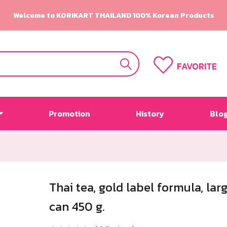
Welcome to KORIKART THAILAND 100% Korean Products
FAVORITE
Promotion
History
Blo
Thai tea, gold label formula, lar
can 450 g.