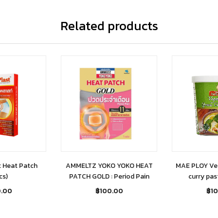
Related products
 Heat Patch
AMMELTZ YOKO YOKO HEAT
MAE PLOY Ve
cs)
PATCH GOLD : Period Pain
curry pa
0.00
฿
100.00
฿
1