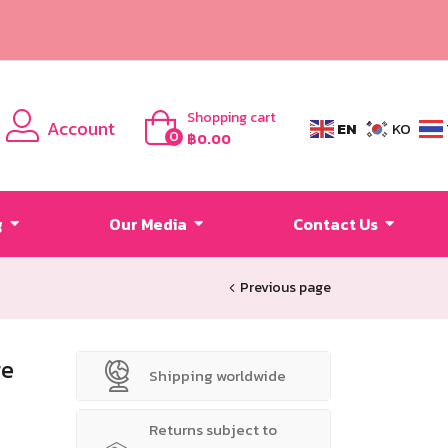
Shopping cart
Account
EN
KO
0
฿
0.00
g
Our Media
Contact Us
Previous page
ge
Shipping worldwide
Returns subject to