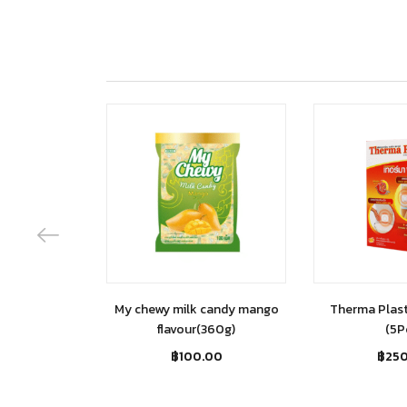
My chewy milk candy mango
Therma Plast
flavour(360g)
(5P
฿
100.00
฿
25