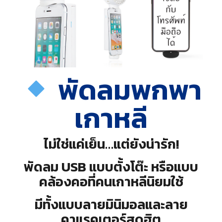
พัดลมพกพา
เกาหลี
ไม่ใช่แค่เย็น…แต่ยังน่ารัก!
พัดลม USB แบบตั้งโต๊ะ หรือแบบ
คล้องคอที่คนเกาหลีนิยมใช้
มีทั้งแบบลายมินิมอลและลาย
คาแรคเตอร์สุดฮิต