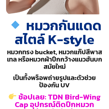
หมวกกันแดด
สไตล์ K-style
หมวกทรง bucket, หมวกแก๊ปสีพาส
เทล หรือหมวกผ้าปีกกว้างแนวฮันบก
สมัยใหม่
เป็นทั้งพร็อพถ่ายรูปและตัวช่วย
ป้องกัน UV
ช้อปเลย: TDN Bird-Wing
Cap อุปกรณ์ติดปีกหมวก