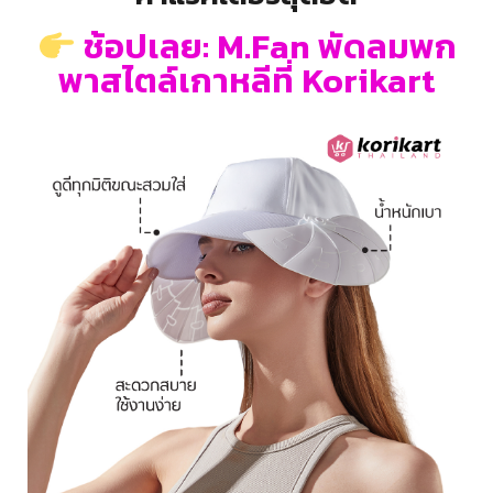
ช้อปเลย: M.Fan พัดลมพก
พาสไตล์เกาหลีที่ Korikart