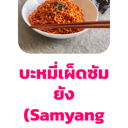
บะหมี่เผ็ดซัม
ยัง
(Samyang