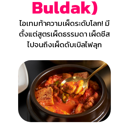
Buldak)
ไอเทมท้าความเผ็ดระดับโลก! มี
ตั้งแต่สูตรเผ็ดธรรมดา เผ็ดชีส
ไปจนถึงเผ็ดดับเบิลไฟลุก