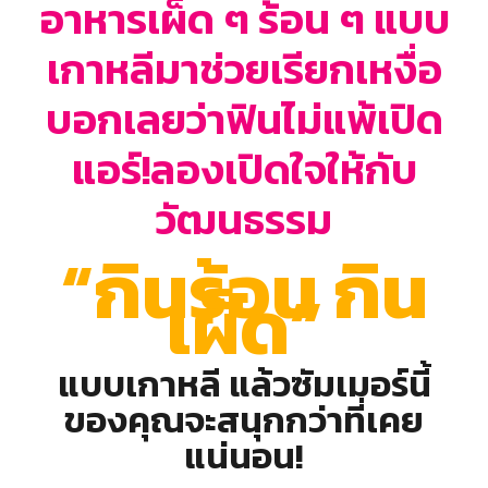
อาหารเผ็ด ๆ ร้อน ๆ แบบ
เกาหลีมาช่วยเรียกเหงื่อ
บอกเลยว่าฟินไม่แพ้เปิด
แอร์!ลองเปิดใจให้กับ
วัฒนธรรม
“กินร้อน กิน
เผ็ด”
แบบเกาหลี แล้วซัมเมอร์นี้
ของคุณจะสนุกกว่าที่เคย
แน่นอน!