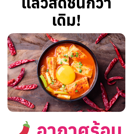
แล้วสดชื่นกว่า
เดิม!
อากาศร้อน