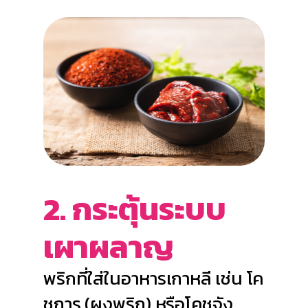
2. กระตุ้นระบบ
เผาผลาญ
พริกที่ใส่ในอาหารเกาหลี เช่น โค
ชูการู (ผงพริก) หรือโคชูจัง