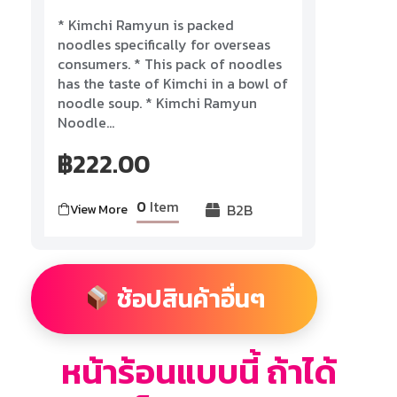
Rated
* Kimchi Ramyun is packed
0
out
noodles specifically for overseas
of
consumers. * This pack of noodles
5
has the taste of Kimchi in a bowl of
noodle soup. * Kimchi Ramyun
Noodle...
฿
222.00
0
Item
B2B
View More
ช้อปสินค้าอื่นๆ
หน้าร้อนแบบนี้ ถ้าได้