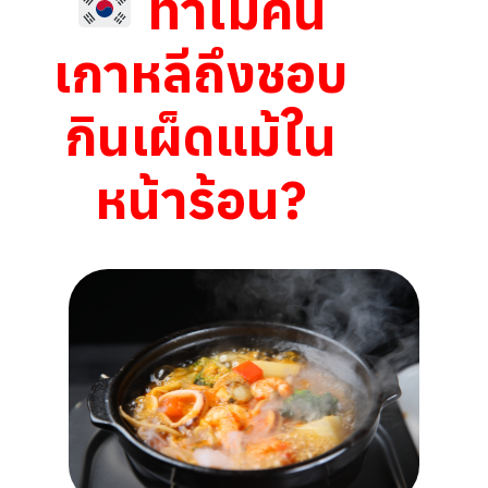
ทำไมคน
เกาหลีถึงชอบ
กินเผ็ดแม้ใน
หน้าร้อน?