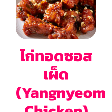
ไก่ทอดซอส
เผ็ด
(Yangnyeom
Chicken)