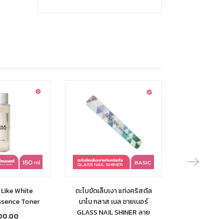
Like White
ตะไบขัดเล็บเงา แท่งคริสตัล
ตะไบขัดเล็บ
ssence Toner
นาโน กลาส เนล ชายเนอร์
นาโน กลาส
GLASS NAIL SHINER ลาย
GLASS NA
200.00