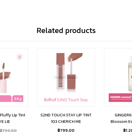
Related products
 stock
Out of stock
luffy Lip Tint
S2ND TOUCH STAY LIP TINT
GINGER6 
E LIE
103 CHERICH ME
Blossom E
฿
799.00
฿
1,
฿
799.00