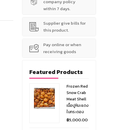
company policy
within 7 days.
Supplier give bills for
this product.
Pay online or when
receiving goods
Featured Products
Frozen Red
Snow Crab
Meat Shell
เนื้อปูหิมะแดง
ในกระดอง
฿
5,000.00