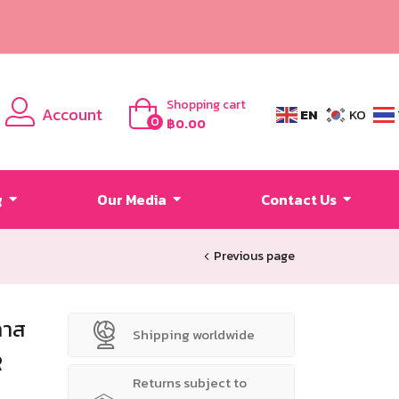
Shopping cart
Account
EN
KO
0
฿
0.00
g
Our Media
Contact Us
Previous page
ลาส
Shipping worldwide
R
Returns subject to