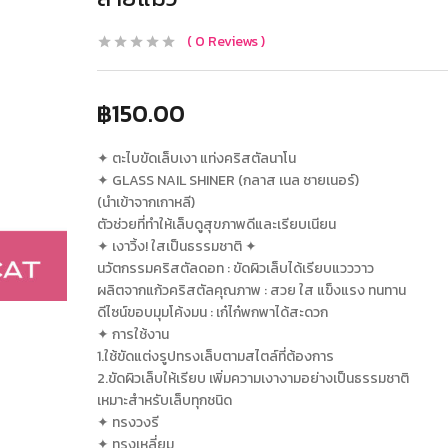
0
Reviews
฿
150.00
✦ ตะไบขัดเล็บเงา แท่งคริสตัลนาโน
✦ GLASS NAIL SHINER (กลาส เนล ชายเนอร์)
(นำเข้าจากเกาหลี)
ตัวช่วยที่ทำให้เล็บดูสุขภาพดีและเรียบเนียน
✦ เงาวิ้ง! ใสเป็นธรรมชาติ ✦
นวัตกรรมคริสตัลดอท : ขัดผิวเล็บได้เรียบแวววาว
ผลิตจากแก้วคริสตัลคุณภาพ : สวย ใส แข็งแรง ทนทาน
ดีไซน์ขอบมุมโค้งมน : เก๋ไก๋พกพาได้สะดวก
✦ การใช้งาน
1.ใช้ขัดแต่งรูปทรงเล็บตามสไตล์ที่ต้องการ
2.ขัดผิวเล็บให้เรียบ เพิ่มความเงางามอย่างเป็นธรรมชาติ
เหมาะสำหรับเล็บทุกชนิด
✦ ทรงวงรี
✦ ทรงเหลี่ยม