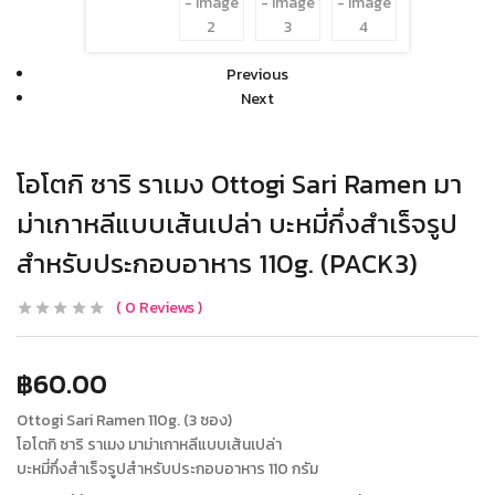
Previous
Next
โอโตกิ ซาริ ราเมง Ottogi Sari Ramen มา
ม่าเกาหลีแบบเส้นเปล่า บะหมี่กึ่งสำเร็จรูป
สำหรับประกอบอาหาร 110g. (PACK3)
0
Reviews
฿
60.00
Ottogi Sari Ramen 110g. (3 ซอง)
โอโตกิ ซาริ ราเมง มาม่าเกาหลีแบบเส้นเปล่า
บะหมี่กึ่งสำเร็จรูปสำหรับประกอบอาหาร 110 กรัม