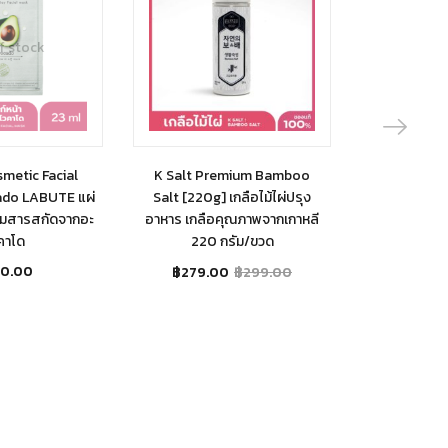
f stock
Out 
metic Facial
K Salt Premium Bamboo
Kimchi Wit
ado LABUTE แผ่
Salt [220g] เกลือไม้ไผ่ปรุง
฿
5
สมสารสกัดจากอะ
อาหาร เกลือคุณภาพจากเกาหลี
คาโด
220 กรัม/ขวด
00.00
฿
279.00
฿
299.00