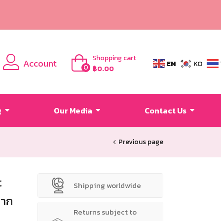
Shopping cart
Account
EN
KO
0
฿
0.00
g
Our Media
Contact Us
Previous page
t
Shipping worldwide
จาก
Returns subject to