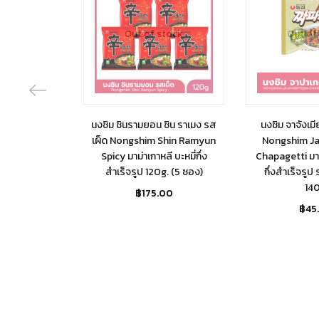
Out of stock
Out of
นงชิม ชินรามยอน ชิน ราเมง รส
นงชิม จาจังเมี
เผ็ด Nongshim Shin Ramyun
Nongshim J
Spicy มาม่าเกาหลี บะหมี่กึ่ง
Chapagetti มาม่
สำเร็จรูป 120g. (5 ซอง)
กึ่งสำเร็จรูป
140
฿
175.00
฿
45