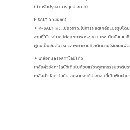
(สำหรับปรุงอาหารทุกประเภท)
K SALT (เคซอลท์)
✦ K-SALT Inc. เชี่ยวชาญในการผลิตเกลือแปรรูปโดยใช้
งามที่ให้ประโยชน์ต่อสุขภาพ K-SALT Inc. ยึดมั่นในห
ผู้คนเป็นอันดับแรกและพยายามที่จะติดตามวิจัยและพัฒ
✦ เกลือทะเล (อัลคาไลน์) คั่ว
เกลือคั่วอัลคาไลน์ที่เต็มไปด้วยแร่ธาตุจากธรรมชาติ
เกลือคั่วอัลคาไลน์ปราศจากองค์ประกอบที่เป็นพิษผ่า