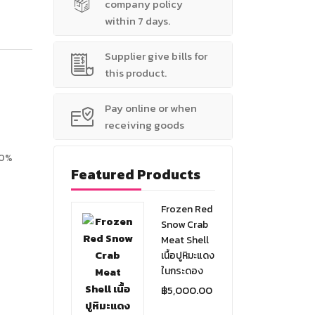
company policy
within 7 days.
Supplier give bills for
this product.
Pay online or when
receiving goods
00%
Featured Products
Frozen Red
Snow Crab
Meat Shell
เนื้อปูหิมะแดง
ในกระดอง
฿
5,000.00