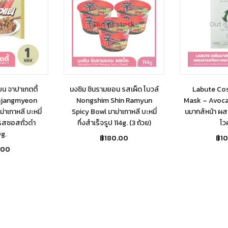
 stock
Out of stock
Out o
ยน จาปาเกตตี้
นงชิม ชินรามยอน รสเผ็ด โบวล์
Labute Cos
ajangmyeon
Nongshim Shin Ramyun
Mask – Avoc
าเกาหลี บะหมี่
Spicy Bowl มาม่าเกาหลี บะหมี่
นมากส์หน้า ผ
 รสซอสถั่วดำ
กึ่งสำเร็จรูป 114g. (3 ถ้วย)
โว
g.
฿
180.00
฿
1
.00