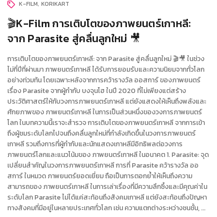
K-FILM
KORIKART
🎬K-Film การเติบโตของภาพยนตร์เกาหลี:
จาก Parasite สู่คลื่นลูกใหม่ 🎥
การเติบโตของภาพยนตร์เกาหลี: จาก Parasite สู่คลื่นลูกใหม่ 🎬🎥 ในช่วง
ไม่กี่ปีที่ผ่านมา ภาพยนตร์เกาหลี ได้รับการยอมรับและความนิยมจากทั่วโลก
อย่างท่วมท้น โดยเฉพาะหลังจากการคว้ารางวัล ออสการ์ ของภาพยนตร์
เรื่อง Parasite จากผู้กำกับ บงจุนโฮ ในปี 2020 ที่ไม่เพียงแต่สร้าง
ประวัติศาสตร์ให้กับวงการภาพยนตร์เกาหลี แต่ยังแสดงให้เห็นถึงพลังและ
ศักยภาพของ ภาพยนตร์เกาหลี ในการเป็นส่วนหนึ่งของวงการภาพยนตร์
โลก ในบทความนี้เราจะสำรวจ การเติบโตของภาพยนตร์เกาหลี จากการเข้า
ถึงผู้ชมระดับโลกไปจนถึงคลื่นลูกใหม่ที่กำลังเกิดขึ้นในวงการภาพยนตร์
เกาหลี รวมถึงการที่ผู้กำกับและนักแสดงเกาหลีมีอิทธิพลต่อวงการ
ภาพยนตร์โลกและแนวโน้มของ ภาพยนตร์เกาหลี ในอนาคต 1. Parasite: จุด
เปลี่ยนสำคัญในวงการภาพยนตร์เกาหลี การที่ Parasite คว้ารางวัล ออ
สการ์ ในหมวด ภาพยนตร์ยอดเยี่ยม ถือเป็นการตอกย้ำให้เห็นถึงความ
สามารถของ ภาพยนตร์เกาหลี ในการเล่าเรื่องที่มีความลึกซึ้งและมีคุณค่าใน
ระดับโลก Parasite ไม่ได้แค่สะท้อนถึงสังคมเกาหลี แต่ยังสะท้อนถึงปัญหา
ทางสังคมที่มีอยู่ในหลายประเทศทั่วโลก เช่น ความแตกต่างระหว่างชนชั้น, ...