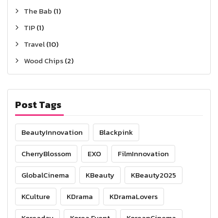
The Bab
(1)
TIP
(1)
Travel
(10)
Wood Chips
(2)
Post Tags
BeautyInnovation
Blackpink
CherryBlossom
EXO
FilmInnovation
GlobalCinema
KBeauty
KBeauty2025
KCulture
KDrama
KDramaLovers
Koreaday
Korea Event
KoreanCinema