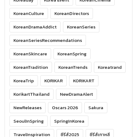
KoreanCulture
KoreanDirectors
KoreanDramaAddict
KoreanSeries
KoreanSeriesRecommendations
KoreanSkincare
KoreanSpring
KoreanTradition
KoreanTrends
Koreatrand
KoreaTrip
KORIKAR
KORIKART
KorikartThailand
NewDramaAlert
NewReleases
Oscars 2026
Sakura
SeoulInSpring
SpringInKorea
TravelInspiration
ซีรีส์2025
ซีรีส์เกาหลี