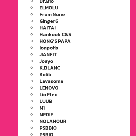
Dr.Bio
ELMOLU
From None
Ginger6
HAITAI
Hankook C&S
HONG’S PAPA
Ionpolis
JIANFIT
Joayo
K.BLANC
Kolib
Lavasome
LENOVO
Lio Flex
LUUB
M1
MEDIF
NOLAHOUR
PSBBIO
PSBIO