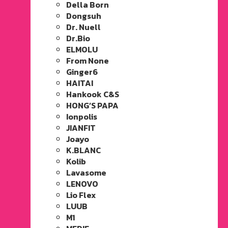
Della Born
Dongsuh
Dr. Nuell
Dr.Bio
ELMOLU
From None
Ginger6
HAITAI
Hankook C&S
HONG’S PAPA
Ionpolis
JIANFIT
Joayo
K.BLANC
Kolib
Lavasome
LENOVO
Lio Flex
LUUB
M1