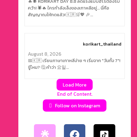
🔥🕷️ KORIKART DAY 8.8 ลดแรงแบบฮีโร่ต้องรีบ
คว้า! 🕷️🔥 ใครกำลังเล็งของเกาหลีอยู่… นี่คือ
สัญญาณให้กดแล้ว! 🇰🇷🛒💖 🎉…
korikart_thailand
August 8, 2026
📅🇰🇷 เรียนภาษาเกาหลีง่าย ๆ เริ่มจาก "วันทั้ง 7"!
รู้ไหม? 🤔 คำว่า 요일…
Load More
End of Content.
Follow on Instagram