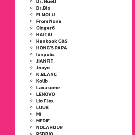
Dr. Nuell
Dr.Bio
ELMOLU
From None
Ginger6
HAITAI
Hankook C&S
HONG’S PAPA
Ionpolis
JIANFIT
Joayo
K.BLANC
Kolib
Lavasome
LENOVO
Lio Flex
LUUB
M1
MEDIF
NOLAHOUR
PSBBIO