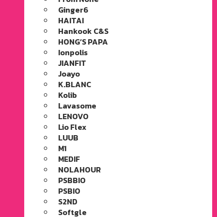
Ginger6
HAITAI
Hankook C&S
HONG’S PAPA
Ionpolis
JIANFIT
Joayo
K.BLANC
Kolib
Lavasome
LENOVO
Lio Flex
LUUB
M1
MEDIF
NOLAHOUR
PSBBIO
PSBIO
S2ND
Softgle