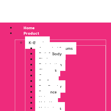
Home
Product
K-Beauty
Ampoule / Serums
Bath & Body
Blush
Body Lotion
Cleansers
Cream
Eye Care
Face Powder
Fragrance
Hair
Make Up
Moisturizers